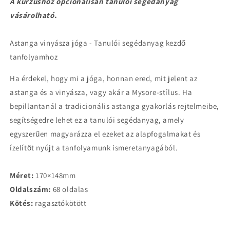
A kurzushoz opcionálisan tanulói segédanyag
vásárolható.
Astanga vinyásza jóga - Tanulói segédanyag kezdő
tanfolyamhoz
Ha érdekel, hogy mi a jóga, honnan ered, mit jelent az
astanga és a vinyásza, vagy akár a Mysore-stílus. Ha
bepillantanál a tradicionális astanga gyakorlás rejtelmeibe,
segítségedre lehet ez a tanulói segédanyag, amely
egyszerűen magyarázza el ezeket az alapfogalmakat és
ízelítőt nyújt a tanfolyamunk ismeretanyagából.
Méret:
170×148mm
Oldalszám:
68 oldalas
Kötés:
ragasztókötött