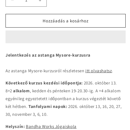
Astanga
Astanga
Mysore-
Mysore-
kurzus
kurzus
OKTÓBER
OKTÓBER
Hozzáadás a kosárhoz
mennyiségének
mennyiségének
csökkentése
növelése
Jelentkezés az astanga Mysore-kurzusra
Az astanga Mysore-kurzusról részletesen
itt olvashatsz
.
Következő kurzus kezdési időpontja:
2026. október 13.
8+2
alkalom
, kedden és pénteken 19-20.30-ig. A +4 alkalom
egyénileg egyeztetett időpontban a kurzus végeztét követő
két hétben.
Tanfolyami napok:
2026. október 13, 16, 20, 27,
30, november 3, 6, 10.
Helyszín:
Bandha Works Jógaiskola