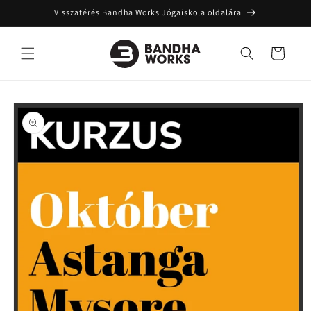
Ugrás a
Visszatérés Bandha Works Jógaiskola oldalára
tartalomhoz
Kosár
Kihagyás, és
ugrás a
termékadatokra