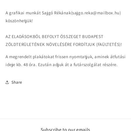
A grafikai munkát Sajgó Rékának(sajgo.reka@mailbox.hu)
köszönhetjük!
AZ ELADÁSOKBÓL BEFOLYT ÖSSZEGET BUDAPEST
ZÖLDTERÜLETÉNEK NÖVELÉSÉRE FORDÍTJUK (FAÜLTETÉS)!
A megrendelt plakátokat frissen nyomtatjuk, aminek átfutási
ideje kb. 48 óra. Ezután adjuk át a futárszolgálat részére.
Share
Subscribe to our emails