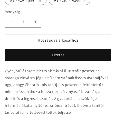
A2 - 420 × 594mm
A3 - 297 × 420mm
Mennyiség
Mennyiség
Astanga
Astanga
Vinyásza
Vinyásza
Jóga
Jóga
poszter
poszter
Hozzáadás a kosárhoz
(első
(első
sorozat)
sorozat)
Fizetés
mennyiségének
mennyiségének
csökkentése
növelése
Gyönyörű és szemléletes ábrákkal illusztrált poszter az
astanga vinyásza jóga első sorozatának összes ászanájával
úgy, ahogy Sharath Jois tanítja. A poszteren feltüntettük
minden ászanához a hozzá tartozó vinyászák számát, a
dristit és a légzések számát. A gyakorláshoz szükséges
információkat a nyitó- és zárómantrával, illetve a tanítói
láncolat ismertetésével tettük teljessé.