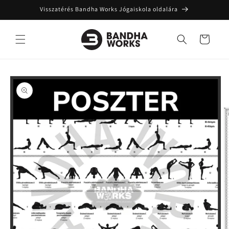
Ugrás a
Visszatérés Bandha Works Jógaiskola oldalára
tartalomhoz
Kosár
Kihagyás, és
ugrás a
termékadatokra